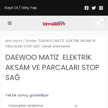
İçeriğe
Kayıt Ol / Giriş Yap
atla
Main
Menu
Ana Sayfa
/ Ürünler “DAEWOO MATİZ ELEKTRİK AKSAM VE
PARCALARI STOP SAĞ” olarak etiketlendi
DAEWOO MATİZ ELEKTRİK
AKSAM VE PARCALARI STOP
SAĞ
Tek bir sonuç gösteriliyor