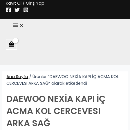
İçeriğe
Kayıt Ol / Giriş Yap
atla
Main
Menu
Ana Sayfa
/ Ürünler “DAEWOO NEXİA KAPI İÇ ACMA KOL
CERCEVESI ARKA SAĞ” olarak etiketlendi
DAEWOO NEXİA KAPI İÇ
ACMA KOL CERCEVESI
ARKA SAĞ