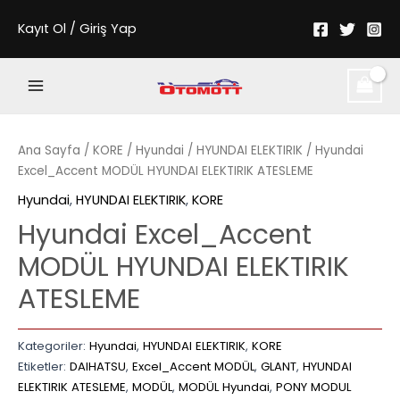
İçeriğe
Kayıt Ol / Giriş Yap
atla
Main
Menu
Ana Sayfa
/
KORE
/
Hyundai
/
HYUNDAI ELEKTIRIK
/ Hyundai
Excel_Accent MODÜL HYUNDAI ELEKTIRIK ATESLEME
Hyundai
,
HYUNDAI ELEKTIRIK
,
KORE
Hyundai Excel_Accent
MODÜL HYUNDAI ELEKTIRIK
ATESLEME
Kategoriler:
Hyundai
,
HYUNDAI ELEKTIRIK
,
KORE
Etiketler:
DAIHATSU
,
Excel_Accent MODÜL
,
GLANT
,
HYUNDAI
ELEKTIRIK ATESLEME
,
MODÜL
,
MODÜL Hyundai
,
PONY MODUL